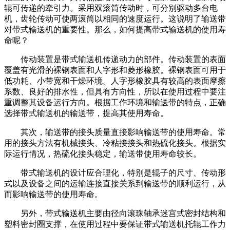
辊可传递的牵引力。采用双滚筒传动时，可分别驱动多台电
机，齿轮传动可使两滚筒以相同的速度运行。这说明了输送带
对带式输送机的重要性。那么，如何提高带式输送机的使用寿
命呢？
传动装置是带式输送机传递动力的部件。传动装置的表面
覆盖有光滑的裸钢表面和人字形和菱形橡胶。裸钢表面可用于
低功耗、小带宽和干燥环境。人字形橡胶具有较高的表面摩擦
系数、良好的排水性，但具有方向性，所以在使用过程中要注
重调整其设备运行方向。根据工作环境和输送带的特点，正确
选择带式输送机的输送带，提高其使用寿命。
其次，输送带的接头质量直接影响输送带的使用寿命。常
用的接头方法有机械接头、冷粘接接头和热硫化接头。根据实
际运行情况，热硫化接头稳定，输送带使用寿命较长。
带式输送机的设计应合理化，特别是辊子的尺寸、传动形
式以及设备之间的运输连接直接关系到输送带的顺利运行，从
而影响输送带的使用寿命。
另外，带式输送机主要由径向滚珠轴承迷宫式密封结构和
塑料密封圈支撑，在使用过程中要保证带式输送机托辊工作力